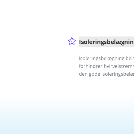
Isoleringsbelægnin
Isoleringsbelægning bela
forhindrer hvirvelstrøm
den gode isoleringsbelæ