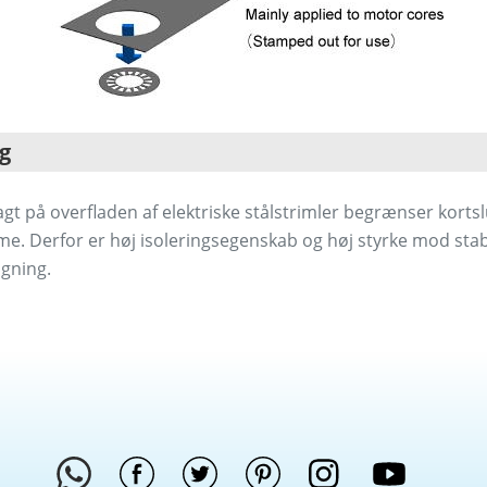
g
gt på overfladen af elektriske stålstrimler begrænser korts
me. Derfor er høj isoleringsegenskab og høj styrke mod sta
gning.