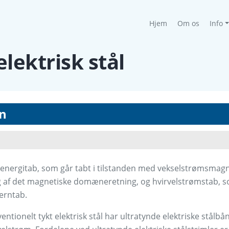
(current)
Hjem
Om os
Info
lektrisk stål
n
e energitab, som går tabt i tilstanden med vekselstrømsmagn
 af det magnetiske domæneretning, og hvirvelstrømstab, s
erntab.
ionelt tykt elektrisk stål har ultratynde elektriske stålb