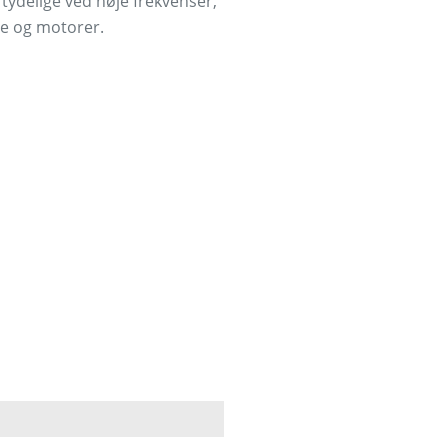
 tydelige ved høje frekvenser,
re og motorer.