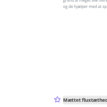
grund af meget lille hvir
og de hjælper med at sp
Mættet fluxtæthed