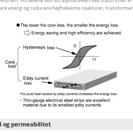
velstrøm. Fordelene ved ultratynde elektriske stålstrimler er
are energi og reducere højfrekvente reaktorer, transforme
 og permeabilitet