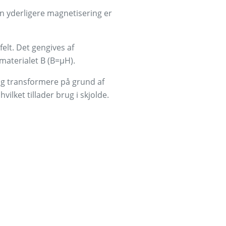
n yderligere magnetisering er
elt. Det gengives af
materialet B (B=μH).
og transformere på grund af
ilket tillader brug i skjolde.