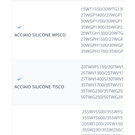
15WT1550/20WTG1300/
20
27WGP1400/27WGP1500/ 
30WGP1700/30WGP1800/ 
35WGP1900/35WGP2100/
20WTGH1300/20WTGH1500
ACCIAIO SILICONE WISCO
27WGPH1500/27WGPH1800
30WGPH1500/30WGPH1800
35WGPH1700/35WGPH190
20TWVP1150/20TWV1200/
25TWV1300/25TWV1300S/
27TWV1400S/30TWV1500/
35TWV1700/35TWV1900/
ACCIAIO SILICONE TISCO
35TWG230/35TWG250/35T
50TWG250/50TWG290/50
25SWYS500/35SWYS500/
35SWYS600/35SWYS900/5
20SW1200/20SW1500/27S
35SW230/35SW250/35SW2