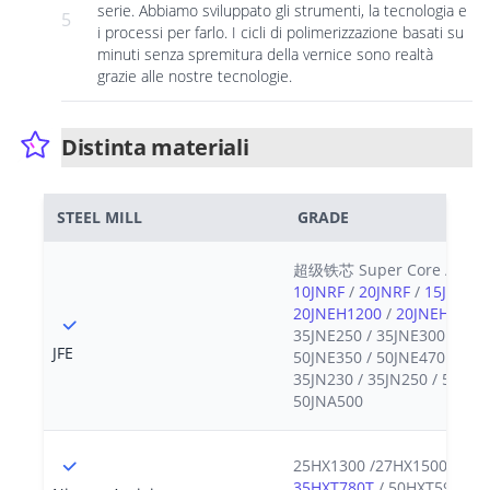
serie. Abbiamo sviluppato gli strumenti, la tecnologia e
5
i processi per farlo. I cicli di polimerizzazione basati su
minuti senza spremitura della vernice sono realtà
grazie alle nostre tecnologie.
Distinta materiali
STEEL MILL
GRADE
超级铁芯 Super Core /
10JN
10JNRF
/
20JNRF
/
15JNSF9
20JNEH1200
/
20JNEH1500
35JNE250 / 35JNE300 / 35J
JFE
50JNE350 / 50JNE470 / 25J
35JN230 / 35JN250 / 50JN2
50JNA500
25HX1300 /27HX1500 / 30
35HXT780T
/ 50HXT590T / 