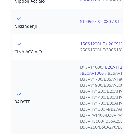
Nippon Acciaio
ST-050
/
ST-080
/
ST-100
/
Nikkindenji
15CS1200HF
/
20CS1200HF
25CS1500HF/30CS1800HF
CINA ACCIAIO
B15AT1000/
B20AT1200
/B
/
B20AV1300
/ B25AV1300/B
B35AV1700/B35AV1800/
B35AV1900/B35AV2000/B3
B20AHV1200/B20AHV1300/
B27AHV1400/B30AHV1500/
BAOSTEL
B35AHV1700/B35AHV1900/
B25AHV1300M/B27AHV130
B27APV1400/B30APV1500/ 
B35AHS500/ B35A250-Z/B3
B50A250/B50A270/B50A29