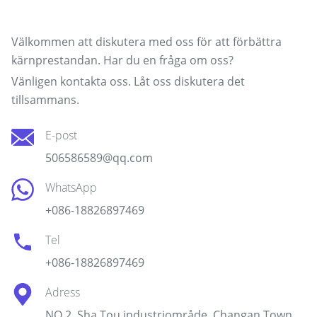
Kontakta vårt team
Välkommen att diskutera med oss för att förbättra
kärnprestandan. Har du en fråga om oss?
Vänligen kontakta oss. Låt oss diskutera det
tillsammans.
E-post
506586589@qq.com
WhatsApp
+086-18826897469
Tel
+086-18826897469
Adress
NO.2, Sha Tou industriområde, Changan Town,